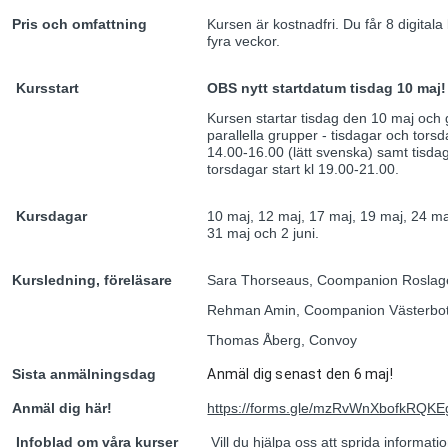
Pris och omfattning
Kursen är kostnadfri. Du får 8 digitala
fyra veckor.
Kursstart
OBS nytt startdatum tisdag 10 maj!
Kursen startar tisdag den 10 maj och g
parallella grupper - tisdagar och torsd
14.00-16.00 (lätt svenska) samt tisda
torsdagar start kl 19.00-21.00.
Kursdagar
10 maj, 12 maj, 17 maj, 19 maj, 24 m
31 maj och 2 juni.
Kursledning, föreläsare
Sara Thorseaus, Coompanion Roslage
Rehman Amin, Coompanion Västerbo
Thomas Åberg, Convoy
Sista anmälningsdag
Anmäl dig senast den 6 maj!
Anmäl dig här!
https://forms.gle/mzRvWnXbofkRQKE
Infoblad om våra kurser
Vill du hjälpa oss att sprida informat