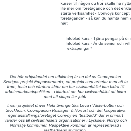
kurser till någon du tror skulle ha nytta
lite mer om företagande och det enkla 
starta verksamhet - Convoys koncept 
företagande" - så kan du hämta hem v
här:
Infoblad kurs - Tjäna pengar på din
Infoblad kurs - Är du senior och vill
extrapengar?
Det här erbjudandet om utbildning är en del av Coompanion
Sveriges projekt Empowerment+, ett projekt som arbetar med att ta
fram, testa och värdera idéer om hur civilsamhället kan bidra till
arbetsmarknadspolitiken - i klartext om hur civilsamhället att bidra
med att skapa fler jobb.
Inom projektet driver Hela Sverige Ska Leva i Västerbotten och
Stockholm, Coompanion Roslagen & Norrort och det kooperativa
egenanställningsföretaget Convoy en "testbädd" där vi primärt
vänder oss till civilsamhällets organisationer i Lycksele, Norsjö och
Norrtälje kommuner. Respektive kommun är representerad i
testbäddens styrgrupp.