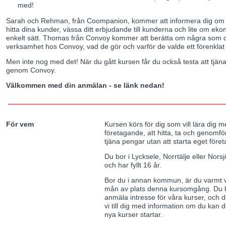
med!
Sarah och Rehman, från Coompanion, kommer att informera dig om
hitta dina kunder, vässa ditt erbjudande till kunderna och lite om eko
enkelt sätt. Thomas från Convoy kommer att berätta om några som d
verksamhet hos Convoy, vad de gör och varför de valde ett förenklat
Men inte nog med det! När du gått kursen får du också testa att tjän
genom Convoy.
Välkommen med din anmälan - se länk nedan!
______________________________________________________
För vem
Kursen körs för dig som vill lära dig 
företagande, att hitta, ta och genomf
tjäna pengar utan att starta eget föret
Du bor i Lycksele, Norrtälje eller No
och har fyllt 16 år.
Bor du i annan kommun, är du varmt
mån av plats denna kursomgång. Du k
anmäla intresse för våra kurser, och
vi till dig med information om du kan d
nya kurser startar.