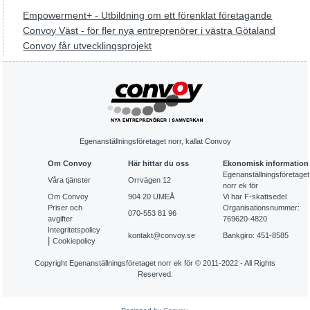
Empowerment+ - Utbildning om ett förenklat företagande
Convoy Väst - för fler nya entreprenörer i västra Götaland
Convoy får utvecklingsprojekt
Egenanställningsföretaget norr, kallat Convoy
Om Convoy
Här hittar du oss
Ekonomisk information
Egenanställningsföretaget
Våra tjänster
Orrvägen 12
norr ek för
Om Convoy
904 20 UMEÅ
Vi har F-skattsedel
Priser och
Organisationsnummer:
070-553 81 96
avgifter
769620-4820
Integritetspolicy
kontakt@convoy.se
Bankgiro: 451-8585
|
Cookiepolicy
Copyright Egenanställningsföretaget norr ek för © 2011-2022 - All Rights
Reserved.